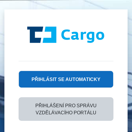
Přejít k hlavnímu obsahu
Přihlášení do V
PŘIHLÁSIT SE AUTOMATICKY
PŘIHLÁŠENÍ PRO SPRÁVU
VZDĚLÁVACÍHO PORTÁLU